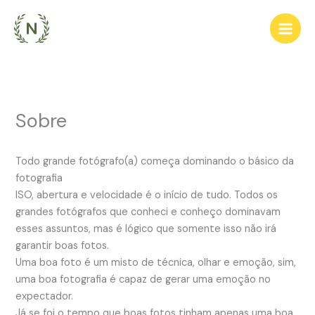
Ir
para
o
conteúdo
Sobre
Todo grande fotógrafo(a) começa dominando o básico da
fotografia
ISO, abertura e velocidade é o início de tudo. Todos os
grandes fotógrafos que conheci e conheço dominavam
esses assuntos, mas é lógico que somente isso não irá
garantir boas fotos.
Uma boa foto é um misto de técnica, olhar e emoção, sim,
uma boa fotografia é capaz de gerar uma emoção no
expectador.
Já se foi o tempo que boas fotos tinham apenas uma boa