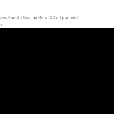
Novo Padrão Que me Gera 100 mil por mês!
m.