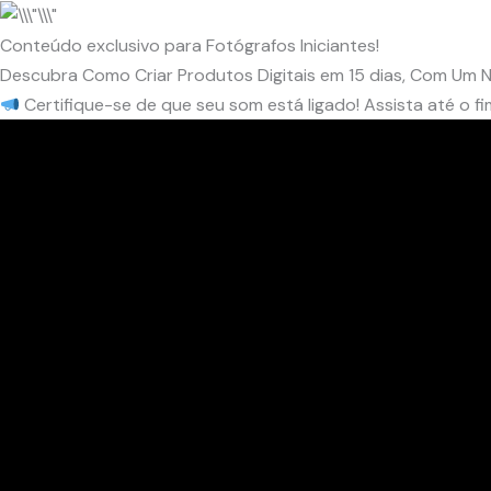
Conteúdo exclusivo para Fotógrafos Iniciantes!
Descubra Como Criar Produtos Digitais em 15 dias, Com Um 
Certifique-se de que seu som está ligado! Assista até o fi