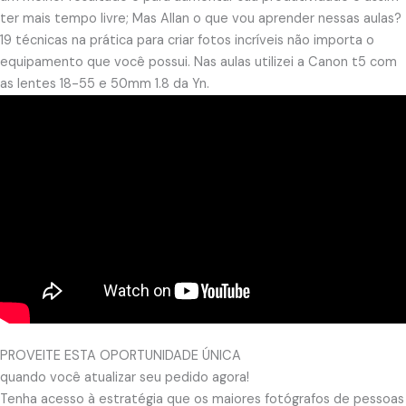
ter mais tempo livre; Mas Allan o que vou aprender nessas aulas?
19 técnicas na prática para criar fotos incríveis não importa o
equipamento que você possui. Nas aulas utilizei a Canon t5 com
as lentes 18-55 e 50mm 1.8 da Yn.
PROVEITE ESTA OPORTUNIDADE ÚNICA​
quando você atualizar seu pedido agora!
Tenha acesso à estratégia que os maiores fotógrafos de pessoas