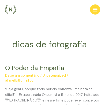
Ir
para
o
conteúdo
dicas de fotografia
O Poder da Empatia
O
Poder
Deixe um comentário
/
Uncategorized
/
da
allanelly@gmail.com
Empatia
“Seja gentil, porque todo mundo enfrenta uma batalha
difícil!”— Extraordinário Ontem vi o filme, de 2017, intitulado
\\\”EXTRAORDINÁRIO\\\” e nesse filme pude rever conceitos