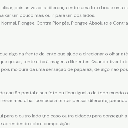
clicar, pois as vezes a diferença entre uma foto boa e uma 
aixar um pouco mais ou ir para um dos lados.
 Normal, Plongée, Contra Plongée, Plongée Absoluto e Contr
que algo na frente da lente que ajude a direcionar o olhar at
o que quiser, tente e terá imagens diferentes. Quando tiver 
, pois moldura dá uma sensação de paparazi, de algo não po
 de cartão postal e sua foto ou ficou igual a de todo mundo ou
 treinar meu olhar comecei a tentar pensar diferente, parand
fui para o outro lado (no caso outra cidade) para conseguir a
s e aprendendo sobre composição.