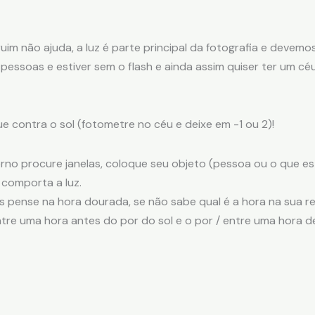
im não ajuda, a luz é parte principal da fotografia e devem
pessoas e estiver sem o flash e ainda assim quiser ter um céu
e contra o sol (fotometre no céu e deixe em -1 ou 2)!
no procure janelas, coloque seu objeto (pessoa ou o que est
e comporta a luz.
 pense na hora dourada, se não sabe qual é a hora na sua re
tre uma hora antes do por do sol e o por / entre uma hora d