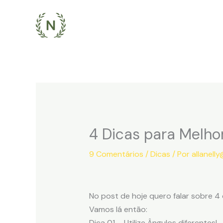
Ir
para
o
conteúdo
4 Dicas para Melho
9 Comentários
/
Dicas
/ Por
allanell
No post de hoje quero falar sobre 4 
Vamos lá então:
Dica 01 – Utilize Ângulos diferentes!