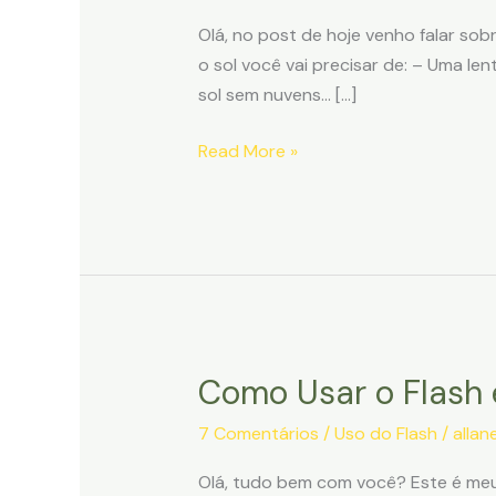
–
Olá, no post de hoje venho falar sob
Como
o sol você vai precisar de: – Uma len
fazer
sol sem nuvens… […]
o
Sol
Read More »
Estrelado?
Como Usar o Flash
Como
Usar
7 Comentários
/
Uso do Flash
/
allan
o
Flash
Olá, tudo bem com você? Este é meu