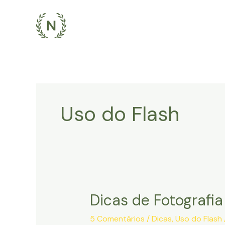
Ir
para
o
conteúdo
Uso do Flash
Dicas de Fotografia
Dicas
de
5 Comentários
/
Dicas
,
Uso do Flash
Fotografia