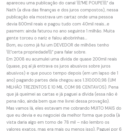
apareceu uma publicação do canal \\\”ME POUPE\\\” da
Nath (a diva das finanças e dos juros compostos), nessa
publicação ela mostrava um cartaz onde uma pessoa
devia 800mil reais e pagou tudo com 40mil reais…e
pasmem: ainda faturou no ano seguinte 1 milhão. Muita
gente torceu o nariz e falou abobrinhas…
Bom, eu como já fui um DEVEDOR de milhões tenho
\\\”certa propriedade\\\” para falar sobre.
Em 2008 eu acumulei uma dívida de quase 200mil reais
(quase, pq aí já entrava os juros abusivos sobre juros
abusivos) e que pouco tempo depois (em um lapso de 1
ano) pagando partes dela chegou aos 1.310.000,98 (UM
MILHÃO TREZENTOS E 10 MIL COM 98 CENTAVOS). Pena
que já queimei as cartas e já paguei a dívida (essa não é
pena não, ainda bem que me livrei dessa provação).
Mas vamos lá, eles estavam me cobrando MUITO MAIS do
que eu devia e eu negociei da melhor forma que podia (à
vista daria algo em torno de 78 mil – não lembro os
valores exatos, mas era mais ou menos isso). Paguei por 6